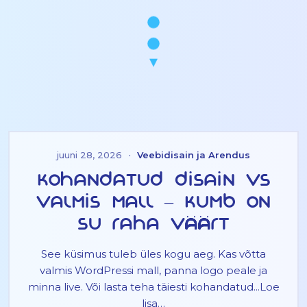
juuni 28, 2026
·
Veebidisain ja Arendus
Kohandatud disain vs
valmis mall – kumb on
su raha väärt
See küsimus tuleb üles kogu aeg. Kas võtta
valmis WordPressi mall, panna logo peale ja
minna live. Või lasta teha täiesti kohandatud...Loe
lisa…