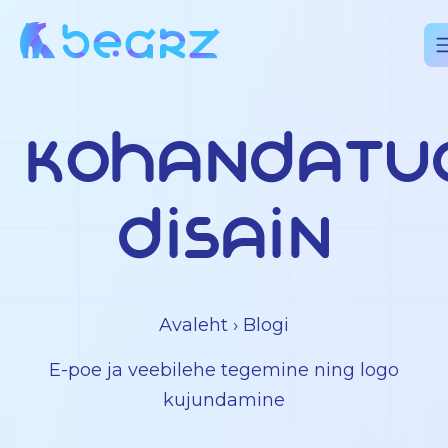
kohandatu
disain
Avaleht
› Blogi
E-poe ja veebilehe tegemine ning logo
kujundamine