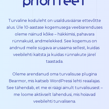
prioriteet
Turvaline koduleht on usaldusväärse ettevõtte
alus. Üle 10-aastase kogemusega veebiarenduses
oleme näinud kõike – häkkimisi, pahavara
rünnakuid, andmelekked. See kogemus on
andnud meile sügava arusaama sellest, kuidas
veebilehti kaitsta ja kuidas rünnakute järel
taastada.
Oleme arendanud oma turvalisuse plugina
Bearmor
, mis kaitseb WordPressi lehti reaalajas.
See tähendab, et me ei räägi ainult turvalisusest –
me loome aktiivselt lahendusi, mis hoiavad
veebilehti turvalisena.