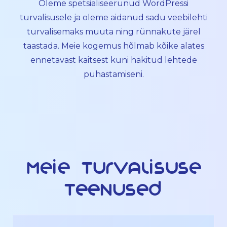
Oleme spetsialiseerunud WordPressi
turvalisusele ja oleme aidanud sadu veebilehti
turvalisemaks muuta ning rünnakute järel
taastada. Meie kogemus hõlmab kõike alates
ennetavast kaitsest kuni häkitud lehtede
puhastamiseni.
Meie turvalisuse
teenused