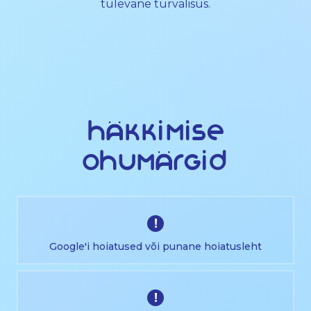
tulevane turvalisus.
Häkkimise
ohumärgid
!
Google'i hoiatused või punane hoiatusleht
!