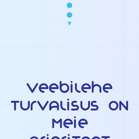
Veebilehe
turvalisus on
meie