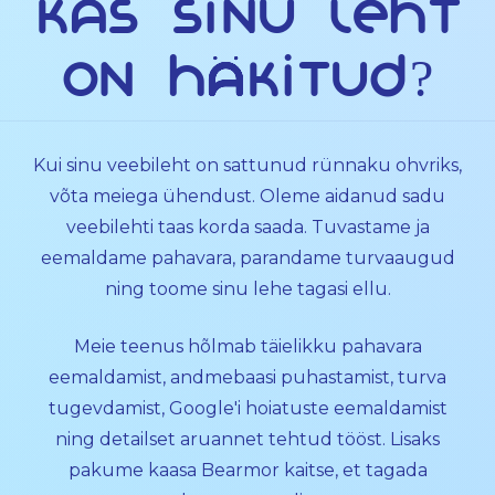
Kas sinu leht
on häkitud?
Kui sinu veebileht on sattunud rünnaku ohvriks,
võta meiega ühendust. Oleme aidanud sadu
veebilehti taas korda saada. Tuvastame ja
eemaldame pahavara, parandame turvaaugud
ning toome sinu lehe tagasi ellu.
Meie teenus hõlmab täielikku pahavara
eemaldamist, andmebaasi puhastamist, turva
tugevdamist, Google'i hoiatuste eemaldamist
ning detailset aruannet tehtud tööst. Lisaks
pakume kaasa Bearmor kaitse, et tagada