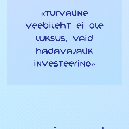
«Turvaline
veebileht ei ole
luksus, vaid
hädavajalik
investeering»