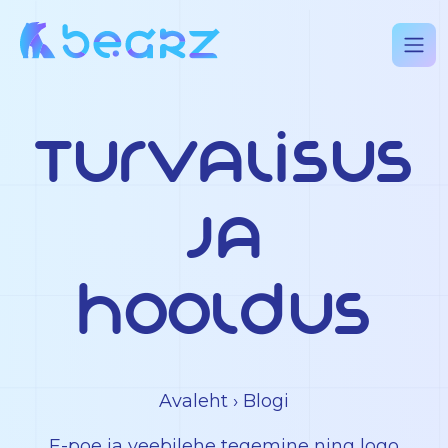
Turvalisus
ja
Hooldus
Avaleht
› Blogi
E-poe ja veebilehe tegemine ning logo