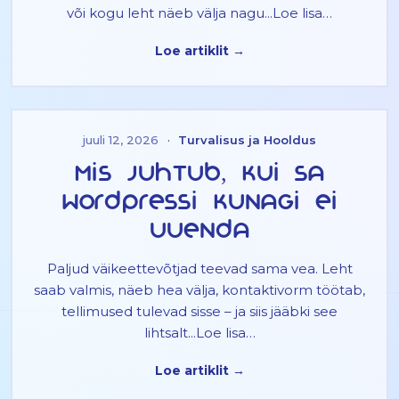
või kogu leht näeb välja nagu...Loe lisa…
Loe artiklit →
juuli 12, 2026
·
Turvalisus ja Hooldus
Mis juhtub, kui sa
WordPressi kunagi ei
uuenda
Paljud väikeettevõtjad teevad sama vea. Leht
saab valmis, näeb hea välja, kontaktivorm töötab,
tellimused tulevad sisse – ja siis jääbki see
lihtsalt...Loe lisa…
Loe artiklit →