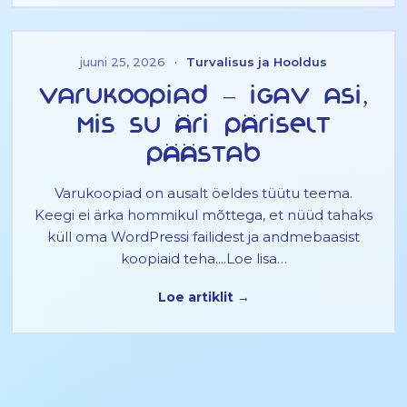
juuni 25, 2026
·
Turvalisus ja Hooldus
Varukoopiad – igav asi,
mis su äri päriselt
päästab
Varukoopiad on ausalt öeldes tüütu teema.
Keegi ei ärka hommikul mõttega, et nüüd tahaks
küll oma WordPressi failidest ja andmebaasist
koopiaid teha....Loe lisa…
Loe artiklit →