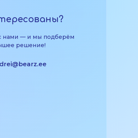
тересованы?
с нами — и мы подберём
чшее решение!
drei@bearz.ee