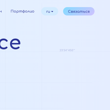
н
Портфолио
ru
Связаться
ce
s