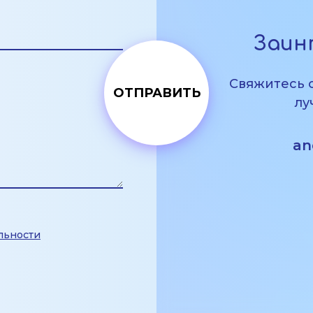
Заин
Свяжитесь 
лу
an
льности