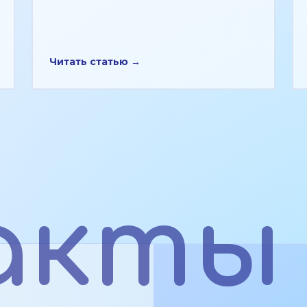
Читать статью →
акты