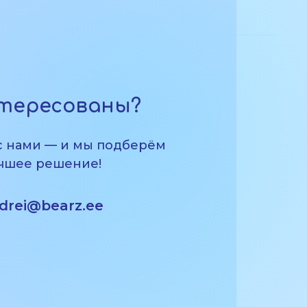
тересованы?
с нами — и мы подберём
чшее решение!
drei@bearz.ee