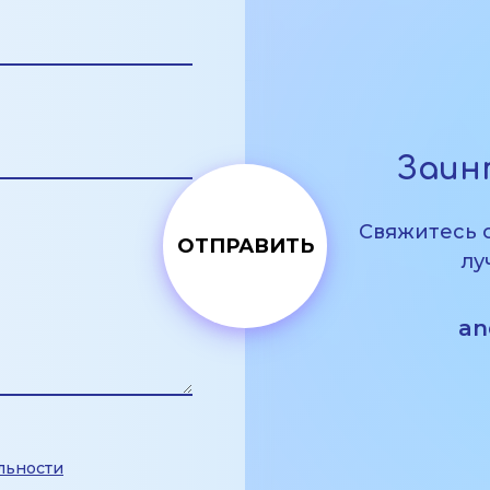
Заин
Свяжитесь 
лу
an
льности