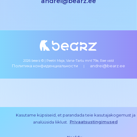
andrei@bearz.ee
2026 bearz © | Peetri Maja, Vana-Tartu mnt 79a, Rae vald
Политика конфиденциальности
andrei@bearz.ee
|
Kasutame küpsiseid, et parandada teie kasutajakogemust ja
analüüsida liiklust.
Privaatsustingimused